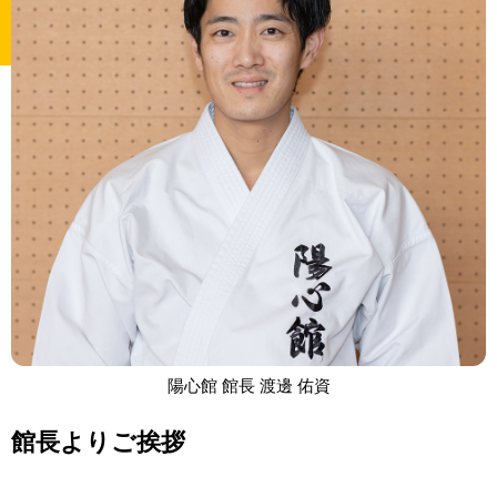
陽心館 館長 渡邊 佑資
館長よりご挨拶