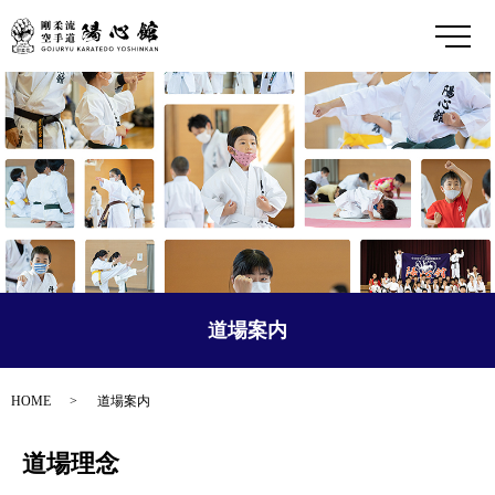
メ
道場案内
HOME
道場案内
道場理念