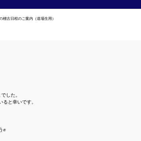
月の稽古日程のご案内（道場生用）
までした。
いると幸いです。
う✊